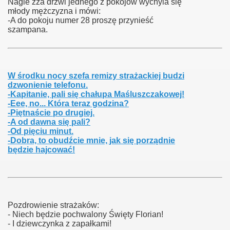
Nagle zza drzwi jednego z pokojów wychyla się
młody mężczyzna i mówi:
-A do pokoju numer 28 proszę przynieść
szampana.
W środku nocy szefa remizy strażackiej budzi
dzwonienie telefonu.
-Kapitanie, pali się chałupa Maśluszczakowej!
-Eee, no... Która teraz godzina?
-Piętnaście po drugiej.
-A od dawna się pali?
-Od pięciu minut.
-Dobra, to obudźcie mnie, jak się porządnie
będzie hajcować!
Pozdrowienie strażaków:
- Niech będzie pochwalony Święty Florian!
- I dziewczynka z zapałkami!