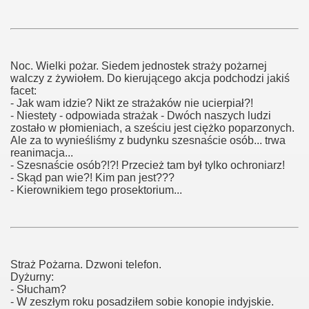
Noc. Wielki pożar. Siedem jednostek straży pożarnej
walczy z żywiołem. Do kierującego akcja podchodzi jakiś
facet:
- Jak wam idzie? Nikt ze strażaków nie ucierpiał?!
- Niestety - odpowiada strażak - Dwóch naszych ludzi
zostało w płomieniach, a sześciu jest ciężko poparzonych.
Ale za to wynieśliśmy z budynku szesnaście osób... trwa
reanimacja...
- Szesnaście osób?!?! Przecież tam był tylko ochroniarz!
- Skąd pan wie?! Kim pan jest???
- Kierownikiem tego prosektorium...
Straż Pożarna. Dzwoni telefon.
Dyżurny:
- Słucham?
- W zeszłym roku posadziłem sobie konopie indyjskie.