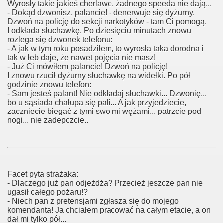
Wyrosły takie jakieś cherlawe, żadnego speeda nie dają...
- Dokąd dzwonisz, palancie! - denerwuje się dyżurny.
Dzwoń na policję do sekcji narkotyków - tam Ci pomogą.
I odkłada słuchawkę. Po dziesięciu minutach znowu
rozlega się dzwonek telefonu:
- A jak w tym roku posadziłem, to wyrosła taka dorodna i
tak w łeb daje, że nawet pojęcia nie masz!
- Już Ci mówiłem palancie! Dzwoń na policję!
I znowu rzucił dyżurny słuchawkę na widełki. Po pół
godzinie znowu telefon:
- Sam jesteś palant! Nie odkładaj słuchawki... Dzwonię...
bo u sąsiada chałupa się pali... A jak przyjedziecie,
zaczniecie biegać z tymi swoimi wężami... patrzcie pod
nogi... nie zadepczcie..
Facet pyta strażaka:
- Dlaczego już pan odjeżdża? Przecież jeszcze pan nie
ugasił całego pożaru!?
- Niech pan z pretensjami zgłasza się do mojego
komendanta! Ja chciałem pracować na całym etacie, a on
dał mi tylko pół...